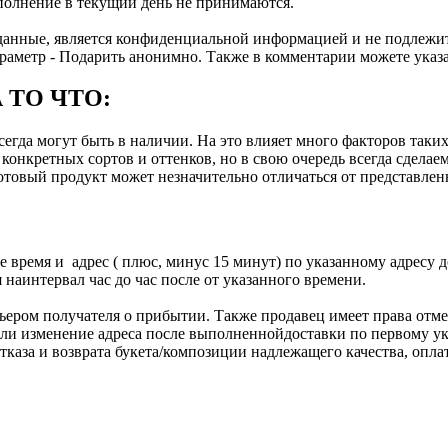
ыполнение в текущий день не принимаются.
нные, является конфиденциальной информацией и не подлежит п
раметр - Подарить анонимно. Также в комментарии можете указа
 ТО ЧТО:
гда могут быть в наличии. На это влияет много факторов таких 
онкретных сортов и оттенков, но в свою очередь всегда сделаем
Готовый продукт может незначительно отличаться от представле
 время и адрес ( плюс, минус 15 минут) по указанному адресу д
 наинтервал час до час после от указанного времени.
ером получателя о прибытии. Также продавец имеет права отмен
 или изменение адреса после выполненнойдоставки по первому ук
аза и возврата букета/композиции надлежащего качества, оплата