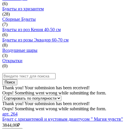
(
6
)
Букеты из хризантем
(
28
)
Сборные Букеты
(
7
)
Букеты из роз Кения 40-50 см
(
6
)
Букеты из розы Эквадор 60-70 см
(
8
)
Воздушные шары
(
3
)
Открытки
(
0
)
Thank you! Your submission has been received!
Oops! Something went wrong while submitting the form.
Thank you! Your submission has been received!
Oops! Something went wrong while submitting the form.
арт.
264
Букет с хризантемой и кустовым диантусом ” Магия чувств”
3844,00₽