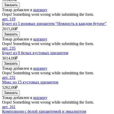
Товар добавлен в
корзину
Oops! Something went wrong while submitting the form.
арт.
119
Букет из 5 розовых хризантем “Нежность в каждом бутоне”
2015,00₽
Товар добавлен в
корзину
Oops! Something went wrong while submitting the form.
арт.
235
Букет из 9 белых кустовых хризантем
3014,00₽
Товар добавлен в
корзину
Oops! Something went wrong while submitting the form.
арт.
231
Микс из 15 кустовых хризантем
5262,00₽
Товар добавлен в
корзину
Oops! Something went wrong while submitting the form.
арт.
161
Композиция с белой хризантемой и эвкалиптом