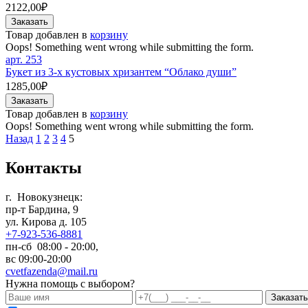
2122,00₽
Товар добавлен в
корзину
Oops! Something went wrong while submitting the form.
арт.
253
Букет из 3-х кустовых хризантем “Облако души”
1285,00₽
Товар добавлен в
корзину
Oops! Something went wrong while submitting the form.
Назад
1
2
3
4
5
Контакты
г. Новокузнецк:
пр-т Бардина, 9
ул. Кирова д. 105
+7-923-536-8881
пн-сб 08:00 - 20:00,
вс 09:00-20:00
cvetfazenda@mail.ru
Нужна помощь с выбором?