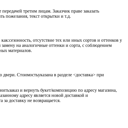
ередачей третим лицам. Заказчик праве заказать
ть пожелания, текст открытки и т.д.
как:сезонность, отсутствие тех или иных сортов и оттенков у
 замену на аналогичные оттенки и сорта, с соблюдением
нных материалов.
о двери. Стоимостьуказана в разделе <доставка> при
итьзаказ и вернуть букет/композицию по адресу магазина,
азанному адресу является новой доставкой и
 за доставку не возвращается.