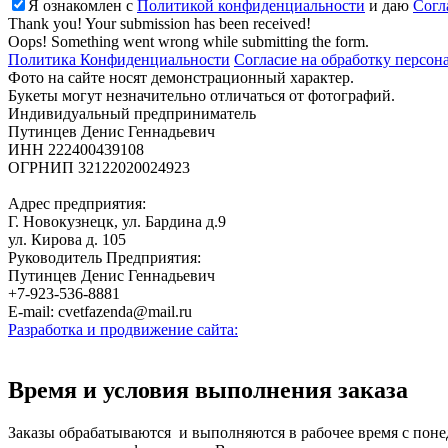
Я ознакомлен с
Политикой конфиденциальности
и даю
Cогл
Thank you! Your submission has been received!
Oops! Something went wrong while submitting the form.
Политика Конфиденциальности
Согласие на обработку персо
Фото на сайте носят демонстрационный характер.
Букеты могут незначительно отличаться от фотографий.
Индивидуальный предприниматель
Путинцев Денис Геннадьевич
ИНН 222400439108
ОГРНИП 32122020024923
Адрес предприятия:
Г. Новокузнецк, ул. Бардина д.9
ул. Кирова д. 105
Руководитель Предприятия:
Путинцев Денис Геннадьевич
+7-923-536-8881
E-mail: cvetfazenda@mail.ru
Разработка и продвижение сайта:
Время и условия выполнения заказа
Заказы обрабатываются и выполняются в рабочее время с понеде