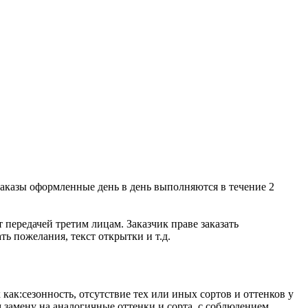
 Заказы оформленные день в день выполняются в течение 2
ередачей третим лицам. Заказчик праве заказать
ть пожелания, текст открытки и т.д.
как:сезонность, отсутствие тех или иных сортов и оттенков у
 замену на аналогичные оттенки и сорта, с соблюдением