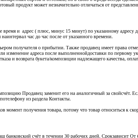
Готовый продукт может незначительно отличаться от представле
 время и адрес ( плюс, минус 15 минут) по указанному адресу д
 наинтервал час до час после от указанного времени.
ером получателя о прибытии. Также продавец имеет права отмен
 или изменение адреса после выполненнойдоставки по первому ук
аза и возврата букета/композиции надлежащего качества, оплата
позицию Продавец заменит его на аналогичный за свойсчёт. Ес
 потелефону из раздела Контакты.
ов момент получения товара, потому что товар относиться к ск
аш банковский счёт в течении 30 рабочих дней. Срокзависит От